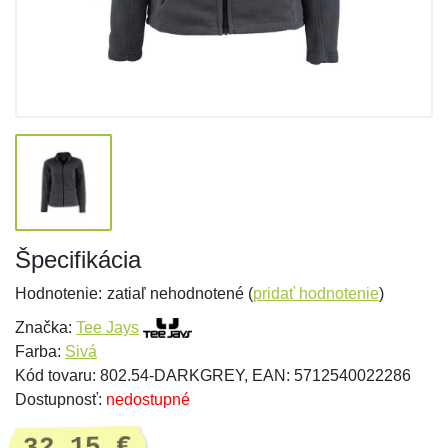
Špecifikácia
Hodnotenie:
zatiaľ nehodnotené (
pridať hodnotenie
)
Značka:
Tee Jays
Farba:
Sivá
Kód tovaru: 802.54-DARKGREY, EAN: 5712540022286
Dostupnosť:
nedostupné
32,15 €