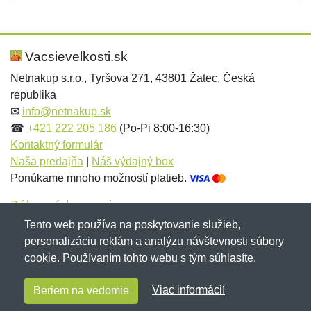
Nová recenzia
Nová otázka
Hodnotenie:
Meno:
*
*
Vacsievelkosti.sk
Netnakup s.r.o., Tyršova 271, 43801 Žatec, Česká
republika
Meno:
E-mail:
*
*
✉
info@netnakup.sk
☎
+421 222 205 186
(Po-Pi 8:00-16:30)
Kontaktný formulár
Naša predajňa
|
Náš výdajný box
E-mail:
*
Ponúkame mnoho možností platieb.
Správa
*
Zákaznícky servis
Tento web používa na poskytovanie služieb,
Novinky emailom
personalizáciu reklám a analýzu návštevnosti súbory
Správa
*
cookie. Používaním tohto webu s tým súhlasíte.
Copyright © 2007-2026 (19 rokov s vami)
Netnakup.sk
&
Viac informácií
Beriem na vedomie
NetIQ
. Všetky práva vyhradené.