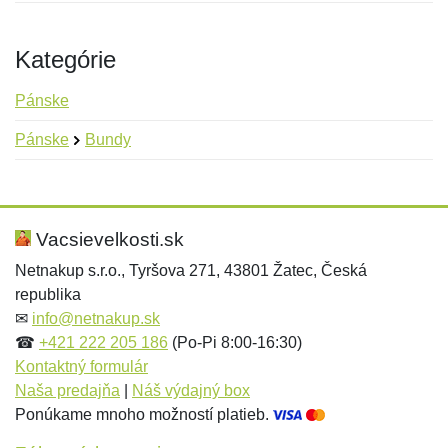
Kategórie
Pánske
Pánske
Bundy
Nová recenzia
Nová otázka
Hodnotenie:
Meno:
*
*
Vacsievelkosti.sk
Netnakup s.r.o., Tyršova 271, 43801 Žatec, Česká
republika
Meno:
E-mail:
*
*
✉
info@netnakup.sk
☎
+421 222 205 186
(Po-Pi 8:00-16:30)
Kontaktný formulár
Naša predajňa
|
Náš výdajný box
E-mail:
*
Ponúkame mnoho možností platieb.
Správa
*