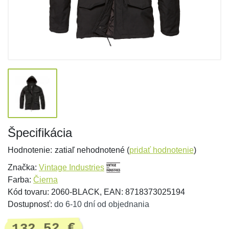
Špecifikácia
Hodnotenie:
zatiaľ nehodnotené (
pridať hodnotenie
)
Značka:
Vintage Industries
Farba:
Čierna
Kód tovaru: 2060-BLACK, EAN: 8718373025194
Dostupnosť:
do 6-10 dní od objednania
132,52 €