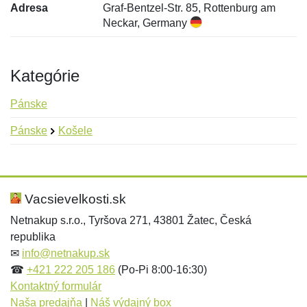
Adresa
Graf-Bentzel-Str. 85, Rottenburg am
Neckar, Germany
Kategórie
Pánske
Pánske
Košele
Nová recenzia
Nová otázka
Hodnotenie:
Meno:
*
*
Vacsievelkosti.sk
Netnakup s.r.o., Tyršova 271, 43801 Žatec, Česká
republika
Meno:
E-mail:
*
*
✉
info@netnakup.sk
☎
+421 222 205 186
(Po-Pi 8:00-16:30)
Kontaktný formulár
Naša predajňa
|
Náš výdajný box