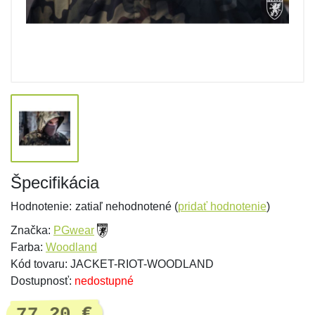
Špecifikácia
Hodnotenie:
zatiaľ nehodnotené (
pridať hodnotenie
)
Značka:
PGwear
Farba:
Woodland
Kód tovaru: JACKET-RIOT-WOODLAND
Dostupnosť:
nedostupné
77,20 €