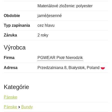
Materiálové zloženie: polyester
Obdobie
jarné/jesenné
Typ zapínania
cez hlavu
Záruka
2 roky
Výrobca
Firma
PGWEAR Piotr Nierodzik
Adresa
Przedzalniana 8, Białystok, Poland
Kategórie
Pánske
Pánske
Bundy