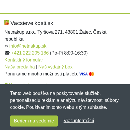
Nová recenzia
Nová otázka
Hodnotenie:
Meno:
*
*
Vacsievelkosti.sk
Netnakup s.r.o., Tyršova 271, 43801 Žatec, Česká
republika
Meno:
E-mail:
*
*
✉
info@netnakup.sk
☎
+421 222 205 186
(Po-Pi 8:00-16:30)
Kontaktný formulár
Naša predajňa
|
Náš výdajný box
E-mail:
*
Ponúkame mnoho možností platieb.
Správa
*
Zákaznícky servis
Tento web používa na poskytovanie služieb,
Novinky emailom
personalizáciu reklám a analýzu návštevnosti súbory
Správa
*
cookie. Používaním tohto webu s tým súhlasíte.
Copyright © 2007-2026 (19 rokov s vami)
Netnakup.sk
&
Viac informácií
Beriem na vedomie
NetIQ
. Všetky práva vyhradené.