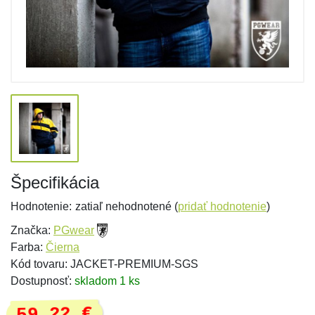
Špecifikácia
Hodnotenie:
zatiaľ nehodnotené (
pridať hodnotenie
)
Značka:
PGwear
Farba:
Čierna
Kód tovaru: JACKET-PREMIUM-SGS
Dostupnosť:
skladom 1 ks
59,22 €