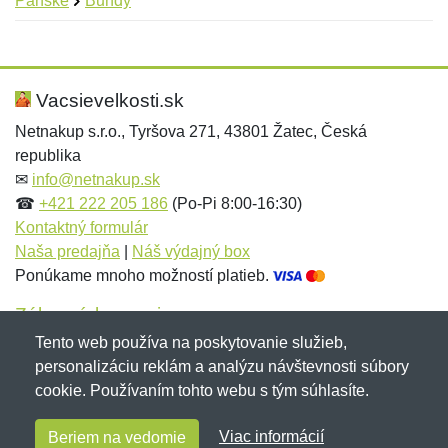
Pánske
Bundy
Nová recenzia
Nová otázka
Hodnotenie:
Meno:
*
*
Vacsievelkosti.sk
Netnakup s.r.o., Tyršova 271, 43801 Žatec, Česká
republika
Meno:
E-mail:
*
*
✉
info@netnakup.sk
☎
+421 222 205 186
(Po-Pi 8:00-16:30)
Kontaktný formulár
Naša predajňa
|
Náš výdajný box
E-mail:
*
Ponúkame mnoho možností platieb.
Správa
*
Zákaznícky servis
Tento web používa na poskytovanie služieb,
Novinky emailom
personalizáciu reklám a analýzu návštevnosti súbory
Správa
*
cookie. Používaním tohto webu s tým súhlasíte.
Copyright © 2007-2026 (19 rokov s vami)
Netnakup.sk
&
Viac informácií
Beriem na vedomie