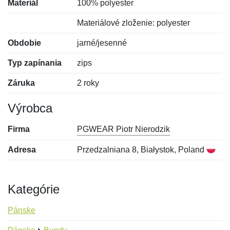
Materiál
100% polyester
Materiálové zloženie: polyester
Obdobie
jarné/jesenné
Typ zapínania
zips
Záruka
2 roky
Výrobca
Firma
PGWEAR Piotr Nierodzik
Adresa
Przedzalniana 8, Białystok, Poland
Kategórie
Pánske