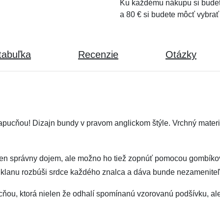
Ku každému nákupu si budet
a 80 € si budete môcť vybrať
tabuľka
Recenzie
Otázky
pucňou! Dizajn bundy v pravom anglickom štýle. Vrchný materiá
 ten správny dojem, ale možno ho tiež zopnúť pomocou gombíkov 
lanu rozbúši srdce každého znalca a dáva bunde nezameniteľn
ou, ktorá nielen že odhalí spomínanú vzorovanú podšívku, ale