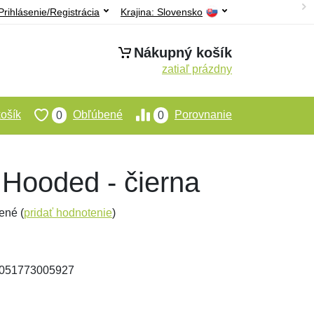
Prihlásenie/Registrácia
Krajina:
Slovensko
Nákupný košík
zatiaľ prázdny
ošík
Obľúbené
Porovnanie
0
0
 Hooded - čierna
ené (
pridať hodnotenie
)
 4051773005927