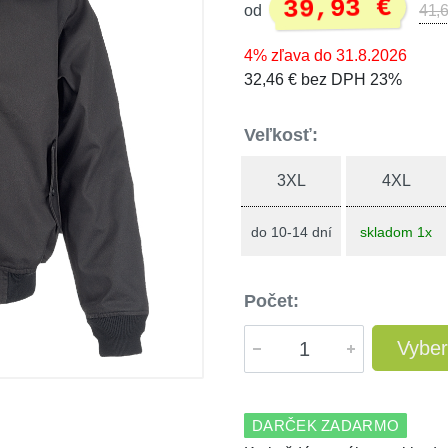
39,93 €
od
41,6
4% zľava do 31.8.2026
32,46 € bez DPH 23%
Veľkosť:
3XL
4XL
do 10-14 dní
skladom 1x
Počet:
Vyber
DARČEK ZADARMO