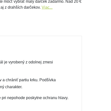
e môcť vybrať malý darček zadarmo. Nad 20 €
 aj z drahších darčekov.
Viac...
l je vyrobený z odolnej zmesi
a chrániť partiu krku. Podšívka
ý charakter.
 pri nepohode poskytne ochranu hlavy.