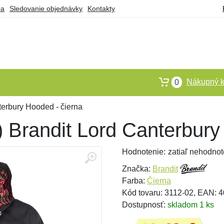
ba
Sledovanie objednávky
Kontakty
Nákupný k
0
terbury Hooded - čierna
 Brandit Lord Canterbury
Hodnotenie:
zatiaľ nehodnot
Značka:
Brandit
Farba:
Čierna
Kód tovaru: 3112-02, EAN:
Dostupnosť:
skladom 1 ks