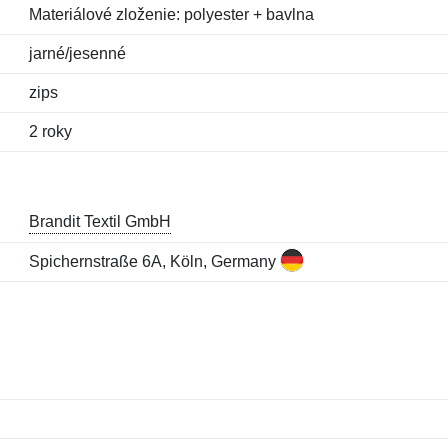
Materiálové zloženie: polyester + bavlna
jarné/jesenné
zips
2 roky
Brandit Textil GmbH
Spichernstraße 6A, Köln, Germany