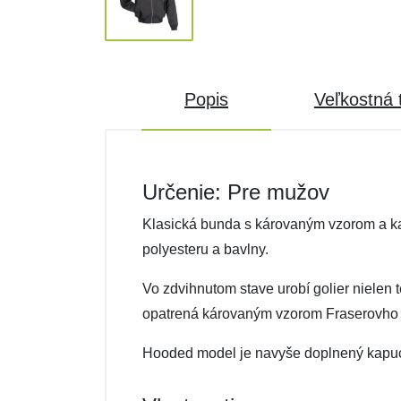
Popis
Veľkostná 
Určenie: Pre mužov
Klasická bunda s károvaným vzorom a ka
polyesteru a bavlny.
Vo zdvihnutom stave urobí golier nielen
opatrená károvaným vzorom Fraserovho k
Hooded model je navyše doplnený kapucň