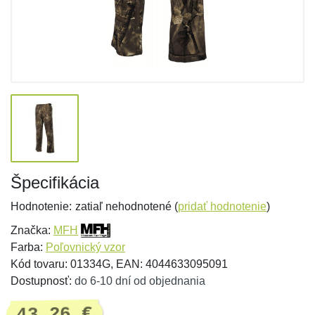
Špecifikácia
Hodnotenie:
zatiaľ nehodnotené (
pridať hodnotenie
)
Značka:
MFH
Farba:
Poľovnický vzor
Kód tovaru: 01334G, EAN: 4044633095091
Dostupnosť:
do 6-10 dní od objednania
43,26 €