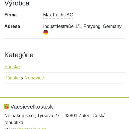
Výrobca
Firma
Max Fuchs AG
Adresa
Industriestraße 1/1, Freyung, Germany
Kategórie
Pánske
Pánske
Nohavice
Nová recenzia
Nová otázka
Hodnotenie:
Meno:
*
*
Vacsievelkosti.sk
Netnakup s.r.o., Tyršova 271, 43801 Žatec, Česká
republika
Meno:
E-mail:
*
*