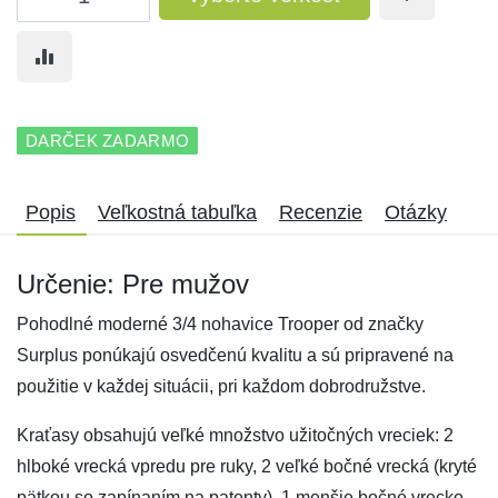
DARČEK ZADARMO
Popis
Veľkostná tabuľka
Recenzie
Otázky
Určenie: Pre mužov
Pohodlné moderné 3/4 nohavice Trooper od značky
Surplus ponúkajú osvedčenú kvalitu a sú pripravené na
použitie v každej situácii, pri každom dobrodružstve.
Kraťasy obsahujú veľké množstvo užitočných vreciek: 2
hlboké vrecká vpredu pre ruky, 2 veľké bočné vrecká (kryté
pätkou so zapínaním na patenty), 1 menšie bočné vrecko,