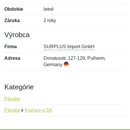
Obdobie
letné
Záruka
2 roky
Výrobca
Firma
SURPLUS Import GmbH
Adresa
Donatusstr. 127-129, Pulheim,
Germany
Kategórie
Pánske
Pánske
Kraťasy a 3/4
Nová recenzia
Nová otázka