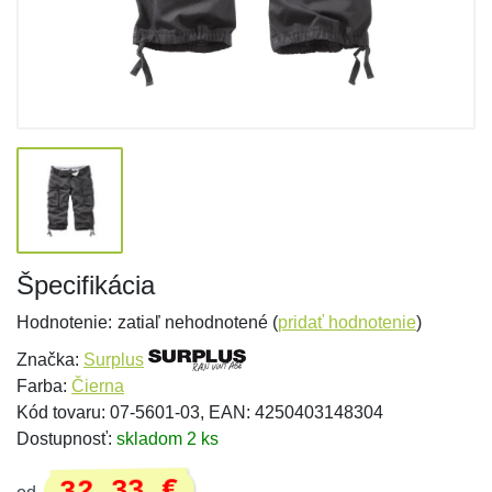
Špecifikácia
Hodnotenie:
zatiaľ nehodnotené (
pridať hodnotenie
)
Značka:
Surplus
Farba:
Čierna
Kód tovaru: 07-5601-03, EAN: 4250403148304
Dostupnosť:
skladom 2 ks
32,33 €